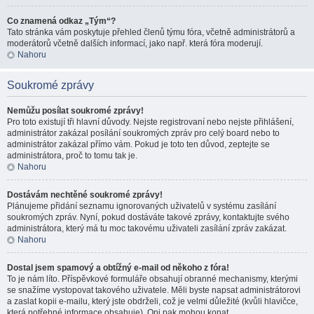
Co znamená odkaz „Tým“?
Tato stránka vám poskytuje přehled členů týmu fóra, včetně administrátorů a
moderátorů včetně dalších informací, jako např. která fóra moderují.
Nahoru
Soukromé zprávy
Nemůžu posílat soukromé zprávy!
Pro toto existují tři hlavní důvody. Nejste registrovaní nebo nejste přihlášení,
administrátor zakázal posílání soukromých zpráv pro celý board nebo to
administrátor zakázal přímo vám. Pokud je toto ten důvod, zeptejte se
administrátora, proč to tomu tak je.
Nahoru
Dostávám nechtěné soukromé zprávy!
Plánujeme přidání seznamu ignorovaných uživatelů v systému zasílání
soukromých zpráv. Nyní, pokud dostáváte takové zprávy, kontaktujte svého
administrátora, který má tu moc takovému uživateli zasílání zpráv zakázat.
Nahoru
Dostal jsem spamový a obtížný e-mail od někoho z fóra!
To je nám líto. Příspěvkové formuláře obsahují obranné mechanismy, kterými
se snažíme vystopovat takového uživatele. Měli byste napsat administrátorovi
a zaslat kopii e-mailu, který jste obdrželi, což je velmi důležité (kvůli hlavičce,
která potřebné informace obsahuje). Oni pak mohou konat.