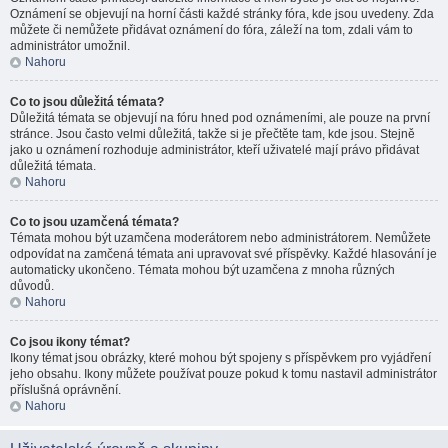
Oznámení se objevují na horní části každé stránky fóra, kde jsou uvedeny. Zda
můžete či nemůžete přidávat oznámení do fóra, záleží na tom, zdali vám to
administrátor umožnil.
Nahoru
Co to jsou důležitá témata?
Důležitá témata se objevují na fóru hned pod oznámeními, ale pouze na první
stránce. Jsou často velmi důležitá, takže si je přečtěte tam, kde jsou. Stejně
jako u oznámení rozhoduje administrátor, kteří uživatelé mají právo přidávat
důležitá témata.
Nahoru
Co to jsou uzamčená témata?
Témata mohou být uzamčena moderátorem nebo administrátorem. Nemůžete
odpovídat na zamčená témata ani upravovat své příspěvky. Každé hlasování je
automaticky ukončeno. Témata mohou být uzamčena z mnoha různých
důvodů.
Nahoru
Co jsou ikony témat?
Ikony témat jsou obrázky, které mohou být spojeny s příspěvkem pro vyjádření
jeho obsahu. Ikony můžete používat pouze pokud k tomu nastavil administrátor
příslušná oprávnění.
Nahoru