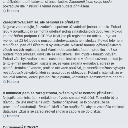
zmáčkněte na přihlašovací stránce tlačítko
Zapomněl jsem svoje heslo
,
pokračujte dle instrukcí a téměř ihned budete přihlášeni.
Nahoru
Zaregistroval jsem se, ale nemohu se přihlásit!
Nejprve zkontrolujte, že zadáváte správné uživatelské jméno a heslo. Pokud
jsou v pořádku, pak se mohla odehrát jedna z následujících dvou věcí. Pokud
je umožněna podpora COPPA a klikli jste při registraci na odkaz
…a je mi
méně než 13 let
, budete muset následovat zaslané instrukce. Pokud toto není
ten případ, pak váš účet musí být aktivován. Některé boardy vyžadují aktivaci
všech nových registrací, buď Vámi, nebo administrátorem před tím, než se
budete moci přihlásit. Když jste se registrovali, byli byste k tomuto vyzváni.
Pokud vám byl zaslán e-mail, následujte instrukce v něm obsažené, pokud jste
tento e-mail neobdrželi, ujistěte se, že vámi zadaná e-mailová adresa je
platná. Jedním důvodem, proč se aktivace používá, je zmenšit možnost výskytu
nežádoucích
uživatelů, kteří se snaží pouze obtěžovat. Pokud si jste jisti, že e-
mailová adresa, kterou jste použili je platná, kontaktujte administrátora boardu.
Nahoru
V minulosti jsem se zaregistroval, ovšem nyní se nemohu přihlásit?!
Nejspíše administrátor z nějakého důvodu smazal váš účet. To mohlo být z
důvodu, že jste možná nevložili žádný příspěvek. Je to obvyklé, že se
pravidelně odstraňují uživatelé, kteří ničím nepřispěli, aby se zmenšila velikost
databáze. Zkuste se zaregistrovat znovu a zapojte se do diskuzí.
Nahoru
Co znamená COPPA?