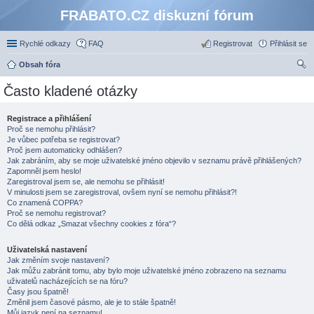
FRABATO.CZ diskuzní fórum
Rychlé odkazy
FAQ
Registrovat
Přihlásit se
Obsah fóra
led
Často kladené otázky
at
Registrace a přihlášení
Proč se nemohu přihlásit?
Je vůbec potřeba se registrovat?
Proč jsem automaticky odhlášen?
Jak zabráním, aby se moje uživatelské jméno objevilo v seznamu právě přihlášených?
Zapomněl jsem heslo!
Zaregistroval jsem se, ale nemohu se přihlásit!
V minulosti jsem se zaregistroval, ovšem nyní se nemohu přihlásit?!
Co znamená COPPA?
Proč se nemohu registrovat?
Co dělá odkaz „Smazat všechny cookies z fóra“?
Uživatelská nastavení
Jak změním svoje nastavení?
Jak můžu zabránit tomu, aby bylo moje uživatelské jméno zobrazeno na seznamu
uživatelů nacházejících se na fóru?
Časy jsou špatně!
Změnil jsem časové pásmo, ale je to stále špatně!
Můj jazyk není na seznamu!