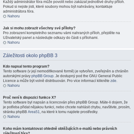
Každý administrátor fóra může povolit nebo zakázat jednotlivé druhy příloh.
Pokud si nejste jisti, které soubory mohou být nahrávány, kontaktuje
administrátora fóra.
Nahoru
Jak si mohu zobrazit všechny své přílohy?
Pro zobrazení kompletního seznamu vámi nahraných příloh, přejděte na
Uživatelský panel a následujte odkazy do části s přílohami.
Nahoru
Záležitosti okolo phpBB 3
Kdo napsal tento program?
Tento software (v její nemodifikované formě) je vytvořen, zveřejněn a chráněn
autorskými právy
phpBB Group
. Je dostupný pod the GNU General Public
Licence a může být volně distribuován. Pro více informací klikněte
zde
.
Nahoru
Proč není k dispozici funkce X?
Tento software byl napsán a licencován přes phpBB Group. Máte-li dojem, že
je potřeba přidat nějakou funkci, nebo chcete nahlásit chybu, navštivte, prosím,
stránku phpBB
Area51
, na které k tomu najdete prostředky.
Nahoru
Koho mám kontaktovat ohledně obtěžujících e-mailů nebo právních
záležitostí fóra?