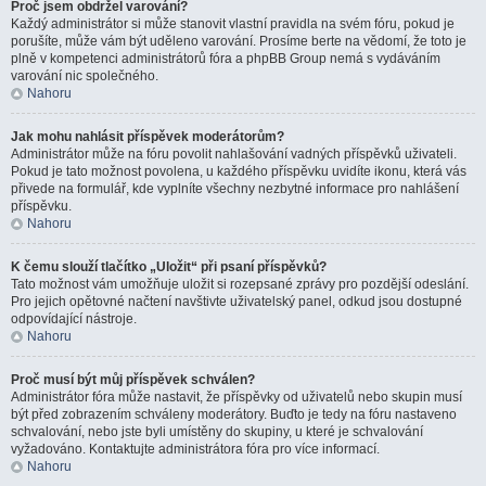
Proč jsem obdržel varování?
Každý administrátor si může stanovit vlastní pravidla na svém fóru, pokud je
porušíte, může vám být uděleno varování. Prosíme berte na vědomí, že toto je
plně v kompetenci administrátorů fóra a phpBB Group nemá s vydáváním
varování nic společného.
Nahoru
Jak mohu nahlásit příspěvek moderátorům?
Administrátor může na fóru povolit nahlašování vadných příspěvků uživateli.
Pokud je tato možnost povolena, u každého příspěvku uvidíte ikonu, která vás
přivede na formulář, kde vyplníte všechny nezbytné informace pro nahlášení
příspěvku.
Nahoru
K čemu slouží tlačítko „Uložit“ při psaní příspěvků?
Tato možnost vám umožňuje uložit si rozepsané zprávy pro pozdější odeslání.
Pro jejich opětovné načtení navštivte uživatelský panel, odkud jsou dostupné
odpovídající nástroje.
Nahoru
Proč musí být můj příspěvek schválen?
Administrátor fóra může nastavit, že příspěvky od uživatelů nebo skupin musí
být před zobrazením schváleny moderátory. Buďto je tedy na fóru nastaveno
schvalování, nebo jste byli umístěny do skupiny, u které je schvalování
vyžadováno. Kontaktujte administrátora fóra pro více informací.
Nahoru