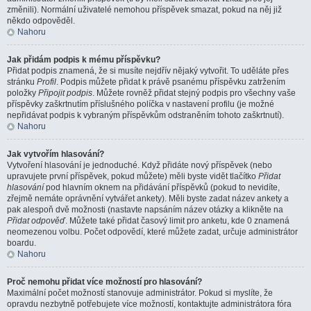
změnili). Normální uživatelé nemohou příspěvek smazat, pokud na něj již
někdo odpověděl.
Nahoru
Jak přidám podpis k mému příspěvku?
Přidat podpis znamená, že si musíte nejdřív nějaký vytvořit. To uděláte přes
stránku
Profil
. Podpis můžete přidat k právě psanému příspěvku zatržením
položky
Připojit podpis
. Můžete rovněž přidat stejný podpis pro všechny vaše
příspěvky zaškrtnutím příslušného políčka v nastavení profilu (je možné
nepřidávat podpis k vybraným příspěvkům odstraněním tohoto zaškrtnutí).
Nahoru
Jak vytvořím hlasování?
Vytvoření hlasování je jednoduché. Když přidáte nový příspěvek (nebo
upravujete první příspěvek, pokud můžete) měli byste vidět tlačítko
Přidat
hlasování
pod hlavním oknem na přidávání příspěvků (pokud to nevidíte,
zřejmě nemáte oprávnění vytvářet ankety). Měli byste zadat název ankety a
pak alespoň dvě možnosti (nastavte napsáním název otázky a klikněte na
Přidat odpověď
. Můžete také přidat časový limit pro anketu, kde 0 znamená
neomezenou volbu. Počet odpovědí, které můžete zadat, určuje administrátor
boardu.
Nahoru
Proč nemohu přidat více možností pro hlasování?
Maximální počet možností stanovuje administrátor. Pokud si myslíte, že
opravdu nezbytně potřebujete více možností, kontaktujte administrátora fóra