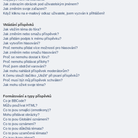
Jak zobrazím obrázek pod uživatelským jménem?
Jak změním svoje zařazení?
Když kliknu na e-mailový odkaz uživatele, jsem vyzván k přihlášení!
Vkládání příspěvků
Jak vložím téma do fóra?
Jak změním nebo smažu příspěvek?
Jak přidám podpis k mému příspěvku?
Jak vytvořím hlasování?
Proč nemohu přidat více možností pro hlasování?
Jak změním nebo smažu hlasování?
Proč se nemohu dostat k fóru?
Proč nemohu přidávat přílohy?
Proč jsem obdržel varování?
Jak mohu nahlásit příspěvek moderátorům?
K čemu slouží tlačítko „Uložit“ při psaní příspěvků?
Proč musí být můj příspěvek schválen?
Jak mohu oživit svoje téma?
Formátování a typy příspěvků
Co je BBCode?
Můžu používat HTML?
Co to jsou smajlíci (emotikony)?
Mohu přidávat obrázky?
Co to jsou Globální oznámení?
Co to jsou oznámení?
Co to jsou důležitá témata?
Co to jsou uzamčená témata?
Co jsou ikony témat?