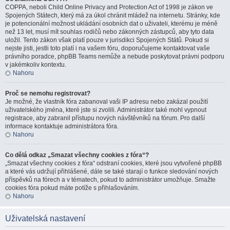
COPPA, neboli Child Online Privacy and Protection Act of 1998 je zákon ve
Spojených Státech, který má za úkol chránit mládež na internetu. Stránky, kde
je potencionální možnost ukládání osobních dat o uživateli, kterému je méně
než 13 let, musí mít souhlas rodičů nebo zákonných zástupců, aby tyto data
uložil. Tento zákon však platí pouze v jurisdikci Spojených Států. Pokud si
nejste jisti, jestli toto platí i na vašem fóru, doporučujeme kontaktovat vaše
právního poradce, phpBB Teams nemůže a nebude poskytovat právni podporu
v jakémkoliv kontextu.
Nahoru
Proč se nemohu registrovat?
Je možné, že vlastník fóra zabanoval vaši IP adresu nebo zakázal použití
uživatelského jména, které jste si zvolili. Administrátor také mohl vypnout
registrace, aby zabranil přístupu nových návštěvníků na fórum. Pro další
informace kontaktuje administrátora fóra.
Nahoru
Co dělá odkaz „Smazat všechny cookies z fóra“?
„Smazat všechny cookies z fóra“ odstraní cookies, které jsou vytvořené phpBB
a které vás udržují přihlášené, dále se také starají o funkce sledování nových
příspěvků na fórech a v tématech, pokud to administrátor umožňuje. Smažte
cookies fóra pokud máte potíže s přihlašováním.
Nahoru
Uživatelská nastavení