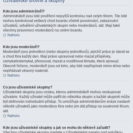
Uživatelské úrovně a skupiny
Kdo jsou administrátoři?
Administrátoři jsou lidé pověření nejvyšší kontrolou nad celým fórem. Tito lidé
mohou kontrolovat veškerý chod boardu včetně povolování, zakazování
uživatelů, vytváření uživatelských skupin nebo moderátorů, atd. Mají také
všechny pravomoci moderátorů na celém boardu.
Nahoru
Kdo jsou moderátoři?
Moderátoři jsou jednotlivci (nebo skupiny jednotlivců), jejichž práce je starat se
o chod fóra každý den. Mají právo upravovat nebo mazat příspěvky,
zamykat/odemykat, přesouvat, mazat a rozdělovat témata, která spravují.
Obecně řečeno, moderátoři jsou od toho, aby lidé nepřispívali
mimo téma
nebo
nepřidávali otravný materiál.
Nahoru
Co jsou uživatelské skupiny?
Uživatelské skupiny jsou cestou, kterou administrátoři mohou seskupovat
uživatele. Každý uživatel může patřit do několika skupin a každé skupině může
být definován individuální přístup. To umožňuje administrátorům snáze nastavit
několik uživatelů jako moderátory fóra nebo jim dát přístup na soukromé fórum,
atd.
Nahoru
Kde jsou uživatelské skupiny a jak se mohu do některé zařadit?
Všechny uživatelské skupiny najdete v Uživatelském panelu pod položkou