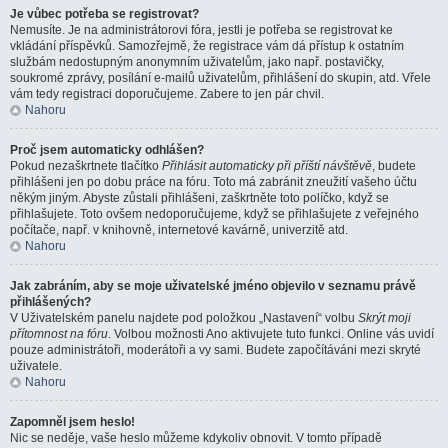
Je vůbec potřeba se registrovat?
Nemusíte. Je na administrátorovi fóra, jestli je potřeba se registrovat ke
vkládání příspěvků. Samozřejmě, že registrace vám dá přístup k ostatním
službám nedostupným anonymním uživatelům, jako např. postavičky,
soukromé zprávy, posílání e-mailů uživatelům, přihlášení do skupin, atd. Vřele
vám tedy registraci doporučujeme. Zabere to jen pár chvil.
Nahoru
Proč jsem automaticky odhlášen?
Pokud nezaškrtnete tlačítko
Přihlásit automaticky při příští návštěvě
, budete
přihlášeni jen po dobu práce na fóru. Toto má zabránit zneužití vašeho účtu
někým jiným. Abyste zůstali přihlášeni, zaškrtněte toto políčko, když se
přihlašujete. Toto ovšem nedoporučujeme, když se přihlašujete z veřejného
počítače, např. v knihovně, internetové kavárně, univerzitě atd.
Nahoru
Jak zabráním, aby se moje uživatelské jméno objevilo v seznamu právě
přihlášených?
V Uživatelském panelu najdete pod položkou „Nastavení“ volbu
Skrýt moji
přítomnost na fóru
. Volbou možnosti
Ano
aktivujete tuto funkci. Online vás uvidí
pouze administrátoři, moderátoři a vy sami. Budete započítáváni mezi skryté
uživatele.
Nahoru
Zapomněl jsem heslo!
Nic se neděje, vaše heslo můžeme kdykoliv obnovit. V tomto případě