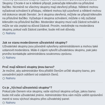
Skupiny. Chcete-li se k některé připojit, pokračujte kliknutím na příslušné
tlačítko. Nicméně ne všechny skupiny mají otevřený přístup. Některé mohou
vyžadovat schválení k přístupu, některé mohou být uzavřené a některé mohou
mít dokonce skryté členství. Je-li skupina otevřená, můžete se připojit kliknutím
na příslušné tlačítko. Vyžaduje-li skupina schválení, můžete o něj zažádat
kliknutím na příslušné tlačítko. Moderátor skupiny musí vaši žádost schválit a
může se vás zeptat na důvod žádosti. Prosím, nedotírejte na moderátora
skupiny, pokud vaši žádost zamítne; bude mít své důvody.
Nahoru
Jak se stanu moderátorem uživatelské skupiny?
Uživatelské skupiny jsou původně vytvořeny administrátorem a mohou také
ustanovit moderátora. Máte-li zájem vytvořit uživatelskou skupinu, pak jako
prvního kontaktujte administrátora soukromou zprávou.
Nahoru
Proč mají některé skupiny jinou barvu?
Je možné, aby administrátor fóra přidělil členům určité skupiny barvu, pro
usnadnění jejich odlišení od ostatních členů.
Nahoru
Co je „Výchozí uživatelská skupina“?
Pokud jste členem více skupiny, vaše výchozí skupina určuje, jakou barvu
bude mít vaše uživatelské jméno. Administrátor fóra vám může udělit oprávnění
menit si svou výchozí skupinu přes uživatelský panel.
Nahoru