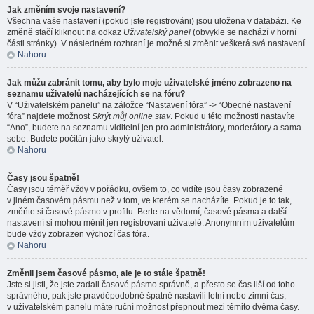
Jak změním svoje nastavení?
Všechna vaše nastavení (pokud jste registrováni) jsou uložena v databázi. Ke
změně stačí kliknout na odkaz
Uživatelský panel
(obvykle se nachází v horní
části stránky). V následném rozhraní je možné si změnit veškerá svá nastavení.
Nahoru
Jak můžu zabránit tomu, aby bylo moje uživatelské jméno zobrazeno na
seznamu uživatelů nacházejících se na fóru?
V “Uživatelském panelu” na záložce “Nastavení fóra” -> “Obecné nastavení
fóra” najdete možnost
Skrýt můj online stav
. Pokud u této možnosti nastavíte
“Ano”, budete na seznamu viditelní jen pro administrátory, moderátory a sama
sebe. Budete počítán jako skrytý uživatel.
Nahoru
Časy jsou špatně!
Časy jsou téměř vždy v pořádku, ovšem to, co vidíte jsou časy zobrazené
v jiném časovém pásmu než v tom, ve kterém se nacházíte. Pokud je to tak,
změňte si časové pásmo v profilu. Berte na vědomí, časové pásma a další
nastavení si mohou měnit jen registrovaní uživatelé. Anonymním uživatelům
bude vždy zobrazen výchozí čas fóra.
Nahoru
Změnil jsem časové pásmo, ale je to stále špatně!
Jste si jisti, že jste zadali časové pásmo správně, a přesto se čas liší od toho
správného, pak jste pravděpodobně špatně nastavili letní nebo zimní čas,
v uživatelském panelu máte ruční možnost přepnout mezi těmito dvěma časy.