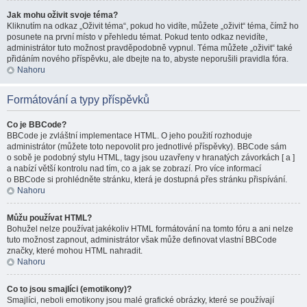
Jak mohu oživit svoje téma?
Kliknutím na odkaz „Oživit téma“, pokud ho vidíte, můžete „oživit“ téma, čímž ho
posunete na první místo v přehledu témat. Pokud tento odkaz nevidíte,
administrátor tuto možnost pravděpodobně vypnul. Téma můžete „oživit“ také
přidáním nového příspěvku, ale dbejte na to, abyste neporušili pravidla fóra.
Nahoru
Formátování a typy příspěvků
Co je BBCode?
BBCode je zvláštní implementace HTML. O jeho použití rozhoduje
administrátor (můžete toto nepovolit pro jednotlivé příspěvky). BBCode sám
o sobě je podobný stylu HTML, tagy jsou uzavřeny v hranatých závorkách [ a ]
a nabízí větší kontrolu nad tím, co a jak se zobrazí. Pro více informací
o BBCode si prohlédněte stránku, která je dostupná přes stránku přispívání.
Nahoru
Můžu používat HTML?
Bohužel nelze používat jakékoliv HTML formátování na tomto fóru a ani nelze
tuto možnost zapnout, administrátor však může definovat vlastní BBCode
značky, které mohou HTML nahradit.
Nahoru
Co to jsou smajlíci (emotikony)?
Smajlíci, neboli emotikony jsou malé grafické obrázky, které se používají