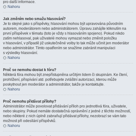
pro další informace.
Nahoru
Jak změním nebo smažu hlasování?
Je to stejné jako s příspěvky, hlasování mohou být upravována původním
autorem, moderátorem nebo administrátorem. Úpravu zahájíte kliknutím na
první příspěvek v tématu (toto je vždy s hlasováním spojeno). Pokud nikdo
zatím nehlasoval, pak uživatelé mohou vymazat nebo změnit položku
v hlasování, v případě již uskutečněné volby to tak může učinit jen moderátor
nebo administrátor. Tímto opatřením se snažíme zabránit manipulaci
s výsledky hlasování.
Nahoru
Proč se nemohu dostat k fóru?
Některá fóra mohou být znepřístupněna určitým lidem či skupinám. Ke čtení,
prohlížení, přispívání atd. potřebujete zvláštní autorizaci, kterou může
poskytnout jen moderátor a administrátor, takže je kontaktujte.
Nahoru
Proč nemohu přidávat přílohy?
Administrátor může povolovat přidávání příloh pro jednotlivá fóra, uživatele,
nebo skupiny. Pokud nemáte dostatečná oprávnění z jedné z těchto možností,
nebo některé z nich úplně zabraňují přidávat přílohy, nezobrazí se vám tato
možnost při odesílání příspěvků.
Nahoru