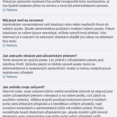
Pokud po správném nastavení čas pořád neodpovídá tomu současnému, je
čas špatně nastaven přímo na serveru a musí být administrátorem opraven.
Nahoru
Můj jazyk není na seznamu!
Administrátor nenainstaloval vaši lokalizaci nebo nikdo nepřeložil fórum do
vašeho jazyka. Zkuste administrátora požádat o instalaci vašeho jazyka. Pokud
lokalizace ve vašem jazyce neexistuje, můžete vytvořit nový překlad. Více
informací je k nalezení na webových stránkách phpBB (viz odkaz na stránkách
fóra dole).
Nahoru
Jak zobrazím obrázek pod uživatelským jménem?
Tento obrázek se nazývá avatar. Lze změnit v Uživatelském panelu pod
záložkou Profil. Způsoby jakými si můžete upravit avatar závisí na
administrátorovi a nastavených oprávněních. Avatar si mohou nastavit pouze
registrovaní uživatelé.
Nahoru
Jak změním svoje zařazení?
Obecně vzato, svoje zařazení přímo změnit nemůžete (úrovně se objevují pod
vaším uživatelským jménem v tématech a na vašem profilu, což záleží na
použitém vzhledu). Většina boardů používají hodnocení úrovní k rozlišení
počtu vámi přidaných příspěvků a k identifikaci určitých uživatelů, např.
označení moderátorů a administrátorů může mít zvláštní vzhled. Prosím,
nezatěžujte board zbytečným přispíváním jen, abyste dosáhli vyšší úrovně.
Moderátor nebo administrátor pak může počet vašich příspěvků snížit.