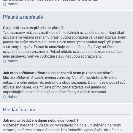
Nahoru
Přátelé a nepřátelé
Co je můj seznam přátel a nepřátel?
Tyto seznamy můžete využít k utřídění ostatních uživatelů na fóru. Například
uživatelé ve vašem seznamu přátel budou zobrazeni ve vašem uživatelském
panelu se svým stavem a budete z nich moci rychle vybírat např. při psaní
soukromých zpráv. Pokud to umožňuje vzhled fóra, příspěvky od těchto
uživatelů budou zvýrazněny. Pokud přidáte uživatele do seznamu nepřátel,
jeho příspěvky vám ve výchozím stavu nebudou zobrazovány.
Nahoru
Jak mohu přidávat uživatele do seznamů nebo je z nich odebírat?
Můžete přidávat uživatele dvěma způsoby. V profilu každého uživatele je
odkaz pro jeho přidání do jednoho z obou seznamů. Dále můžete použít svůj
uživatelský panel, kde můžete přímo zadat uživatelská jména do
odpovídajícího pole. Zde také odebíráte členy z vašich seznamů.
Nahoru
Hledání na fóru
Jak mohu hledat v jednom nebo více fórech?
Vloženém hledaného výrazu do vyhledávacího pole umístěného na titulní
stránce, na fórech nebo v tématech. Pro Pokročilé vyhledávání klikněte na