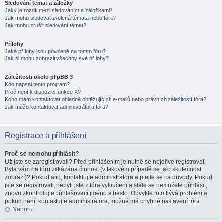
Sledování témat a záložky
Jaký je rozdíl mezi sledováním a záložkami?
Jak mohu sledovat zvolená témata nebo fóra?
Jak mohu zrušit sledování témat?
Přílohy
Jaké přílohy jsou povolené na tomto fóru?
Jak si mohu zobrazit všechny své přílohy?
Záležitosti okolo phpBB 3
Kdo napsal tento program?
Proč není k dispozici funkce X?
Koho mám kontaktovat ohledně obtěžujících e-mailů nebo právních záležitostí fóra?
Jak můžu kontaktovat administrátora fóra?
Registrace a přihlášení
Proč se nemohu přihlásit?
Už jste se zaregistrovali? Před přihlášením je nutné se nejdříve registrovat.
Byla vám na fóru zakázána činnost (v takovém případě se tato skutečnost
zobrazí)? Pokud ano, kontaktujte administrátora a ptejte se na důvody. Pokud
jste se registrovali, nebyli jste z fóra vyloučeni a stále se nemůžete přihlásit,
znovu zkontrolujte přihlašovací jméno a heslo. Obvykle toto bývá problém a
pokud není, kontaktujte administrátora, možná má chybné nastavení fóra.
Nahoru