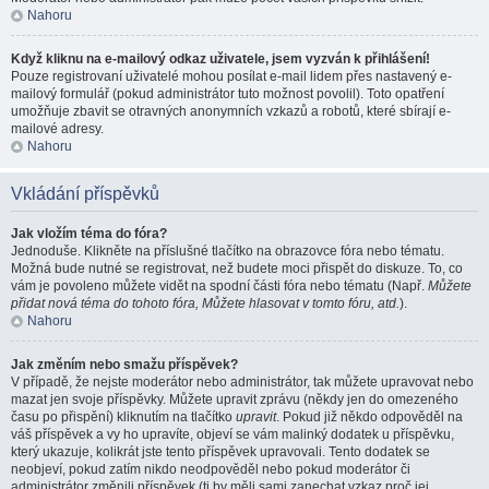
Nahoru
Když kliknu na e-mailový odkaz uživatele, jsem vyzván k přihlášení!
Pouze registrovaní uživatelé mohou posílat e-mail lidem přes nastavený e-
mailový formulář (pokud administrátor tuto možnost povolil). Toto opatření
umožňuje zbavit se otravných anonymních vzkazů a robotů, které sbírají e-
mailové adresy.
Nahoru
Vkládání příspěvků
Jak vložím téma do fóra?
Jednoduše. Klikněte na příslušné tlačítko na obrazovce fóra nebo tématu.
Možná bude nutné se registrovat, než budete moci přispět do diskuze. To, co
vám je povoleno můžete vidět na spodní části fóra nebo tématu (Např.
Můžete
přidat nová téma do tohoto fóra, Můžete hlasovat v tomto fóru, atd.
).
Nahoru
Jak změním nebo smažu příspěvek?
V případě, že nejste moderátor nebo administrátor, tak můžete upravovat nebo
mazat jen svoje příspěvky. Můžete upravit zprávu (někdy jen do omezeného
času po přispění) kliknutím na tlačítko
upravit
. Pokud již někdo odpověděl na
váš příspěvek a vy ho upravíte, objeví se vám malinký dodatek u příspěvku,
který ukazuje, kolikrát jste tento příspěvek upravovali. Tento dodatek se
neobjeví, pokud zatím nikdo neodpověděl nebo pokud moderátor či
administrátor změnili příspěvek (ti by měli sami zanechat vzkaz proč jej