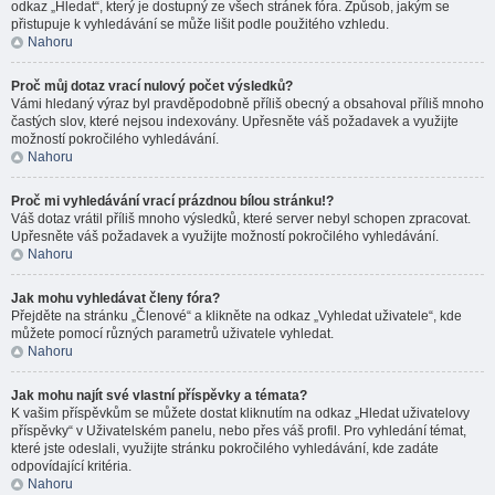
odkaz „Hledat“, který je dostupný ze všech stránek fóra. Způsob, jakým se
přistupuje k vyhledávání se může lišit podle použitého vzhledu.
Nahoru
Proč můj dotaz vrací nulový počet výsledků?
Vámi hledaný výraz byl pravděpodobně příliš obecný a obsahoval příliš mnoho
častých slov, které nejsou indexovány. Upřesněte váš požadavek a využijte
možností pokročilého vyhledávání.
Nahoru
Proč mi vyhledávání vrací prázdnou bílou stránku!?
Váš dotaz vrátil příliš mnoho výsledků, které server nebyl schopen zpracovat.
Upřesněte váš požadavek a využijte možností pokročilého vyhledávání.
Nahoru
Jak mohu vyhledávat členy fóra?
Přejděte na stránku „Členové“ a klikněte na odkaz „Vyhledat uživatele“, kde
můžete pomocí různých parametrů uživatele vyhledat.
Nahoru
Jak mohu najít své vlastní příspěvky a témata?
K vašim příspěvkům se můžete dostat kliknutím na odkaz „Hledat uživatelovy
příspěvky“ v Uživatelském panelu, nebo přes váš profil. Pro vyhledání témat,
které jste odeslali, využijte stránku pokročilého vyhledávání, kde zadáte
odpovídající kritéria.
Nahoru