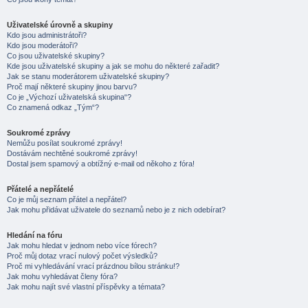
Uživatelské úrovně a skupiny
Kdo jsou administrátoři?
Kdo jsou moderátoři?
Co jsou uživatelské skupiny?
Kde jsou uživatelské skupiny a jak se mohu do některé zařadit?
Jak se stanu moderátorem uživatelské skupiny?
Proč mají některé skupiny jinou barvu?
Co je „Výchozí uživatelská skupina“?
Co znamená odkaz „Tým“?
Soukromé zprávy
Nemůžu posílat soukromé zprávy!
Dostávám nechtěné soukromé zprávy!
Dostal jsem spamový a obtížný e-mail od někoho z fóra!
Přátelé a nepřátelé
Co je můj seznam přátel a nepřátel?
Jak mohu přidávat uživatele do seznamů nebo je z nich odebírat?
Hledání na fóru
Jak mohu hledat v jednom nebo více fórech?
Proč můj dotaz vrací nulový počet výsledků?
Proč mi vyhledávání vrací prázdnou bílou stránku!?
Jak mohu vyhledávat členy fóra?
Jak mohu najít své vlastní příspěvky a témata?