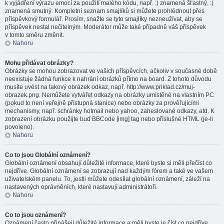
k vyjádření výrazu emocí za použití malého kódu, např. :) znamená šťastný, :(
znamená smutný. Kompletní seznam smajlíků si můžete prohlédnout přes
příspěvkový formulář. Prosím, snažte se tyto smajlíky nezneužívat, aby se
příspěvek nestal nečitelným. Moderátor může také případně váš příspěvek
v tomto směru změnit.
Nahoru
Mohu přidávat obrázky?
Obrázky se mohou zobrazovat ve vašich příspěvcích, ačkoliv v současné době
neexistuje žádná funkce k nahrání obrázků přímo na board. Z tohoto důvodu
musíte uvést na takový obrázek odkaz, např. http://www.priklad.cz/muj-
obrazek.png. Nemůžete vytvářet odkazy na obrázky umístěné na vlastním PC
(pokud to není veřejně přístupná stanice) nebo obrázky za prověřujícími
mechanismy, např. schránky hotmail nebo yahoo, zaheslované odkazy, atd. K
zobrazení obrázku použijte buď BBCode [img] tag nebo příslušné HTML (je-li
povoleno).
Nahoru
Co to jsou Globální oznámení?
Globální oznámení obsahují důležité informace, které byste si měli přečíst co
nejdříve. Globální oznámení se zobrazují nad každým fórem a také ve vašem
uživatelském panelu. To, jestli můžete odesílat globální oznámení, záleží na
nastavených oprávněních, které nastavují administrátoři.
Nahoru
Co to jsou oznámení?
Oznámení často přinášejí důležité informace a měli byste je číst co nejdříve.