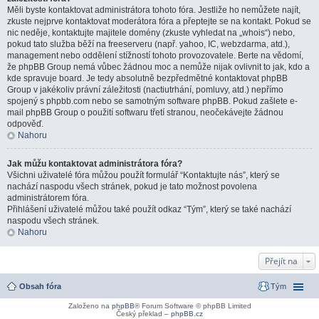
Měli byste kontaktovat administrátora tohoto fóra. Jestliže ho nemůžete najít,
zkuste nejprve kontaktovat moderátora fóra a přeptejte se na kontakt. Pokud se
nic neděje, kontaktujte majitele domény (zkuste vyhledat na „whois“) nebo,
pokud tato služba běží na freeserveru (např. yahoo, IC, webzdarma, atd.),
management nebo oddělení stížností tohoto provozovatele. Berte na vědomí,
že phpBB Group nemá vůbec žádnou moc a nemůže nijak ovlivnit to jak, kdo a
kde spravuje board. Je tedy absolutně bezpředmětné kontaktovat phpBB
Group v jakékoliv právní záležitosti (nactiutrhání, pomluvy, atd.) nepřímo
spojený s phpbb.com nebo se samotným software phpBB. Pokud zašlete e-
mail phpBB Group o použití softwaru třetí stranou, neočekávejte žádnou
odpověď.
Nahoru
Jak můžu kontaktovat administrátora fóra?
Všichni uživatelé fóra můžou použít formulář “Kontaktujte nás”, který se
nachází naspodu všech stránek, pokud je tato možnost povolena
administrátorem fóra.
Přihlášení uživatelé můžou také použít odkaz “Tým”, který se také nachází
naspodu všech stránek.
Nahoru
Přejít na
Obsah fóra
Tým
Založeno na
phpBB
® Forum Software © phpBB Limited
Český překlad –
phpBB.cz