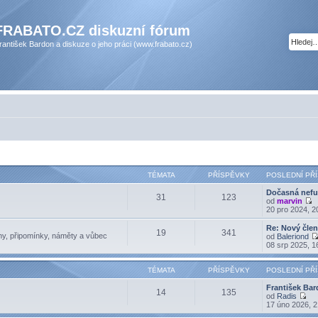
FRABATO.CZ diskuzní fórum
rantišek Bardon a diskuze o jeho práci (www.frabato.cz)
TÉMATA
PŘÍSPĚVKY
POSLEDNÍ PŘ
Dočasná nef
31
123
od
marvin
Z
20 pro 2024, 2
o
b
Re: Nový člen
19
341
r
hy, připomínky, náměty a vůbec
od
Baleriond
a
08 srp 2025, 1
z
i
t
TÉMATA
PŘÍSPĚVKY
POSLEDNÍ PŘ
p
o
František Bar
14
135
s
od
Radis
l
Z
17 úno 2026, 2
e
o