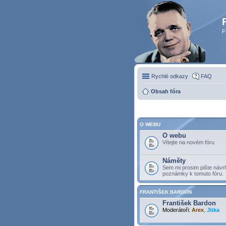
F
Rychlé odkazy
FAQ
Obsah fóra
O WEBU
O webu
Vítejte na novém fóru
Náměty
Sem mi prosim pište návr
poznámky k tomuto fóru.
FRANTIŠEK BARDON
František Bardon
Moderátoři:
Arex
,
Jitka