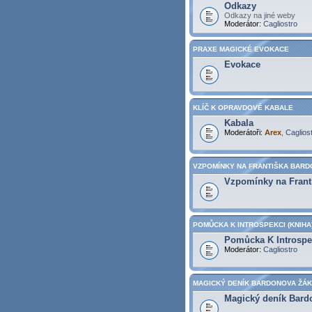
Odkazy
Odkazy na jiné weby
Moderátor:
Cagliostro
PRAXE MAGICKÉ EVOKACE
Evokace
KLÍČ K OPRAVDOVÉ KABALE
Kabala
Moderátoři:
Arex
,
Caglios
VZPOMÍNKY NA FRANTIŠKA BARDO
Vzpomínky na Franti
POMŮCKA K INTROSPEKCI (KNIHA
Pomůcka K Introspek
Moderátor:
Cagliostro
MAGICKÝ DENÍK BARDONOVA ŽÁKA
Magický deník Bardo