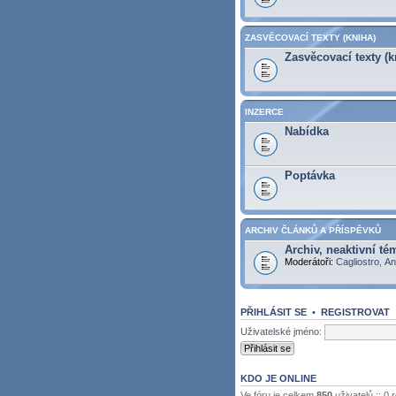
ZASVĚCOVACÍ TEXTY (KNIHA)
Zasvěcovací texty (k
INZERCE
Nabídka
Poptávka
ARCHIV ČLÁNKŮ A PŘÍSPĚVKŮ
Archiv, neaktivní tém
Moderátoři:
Cagliostro
,
An
PŘIHLÁSIT SE
•
REGISTROVAT
Uživatelské jméno:
KDO JE ONLINE
Ve fóru je celkem
850
uživatelů :: 0