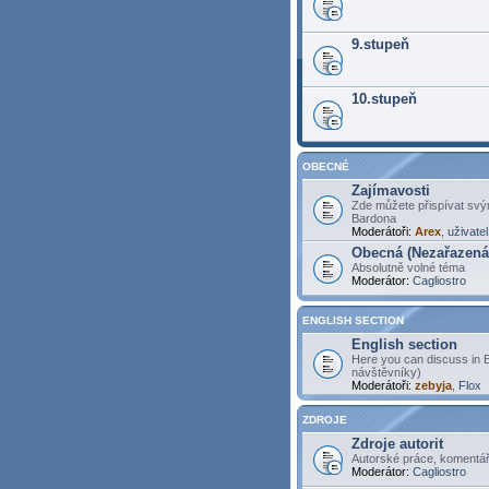
9.stupeň
10.stupeň
OBECNÉ
Zajímavosti
Zde můžete přispívat svý
Bardona
Moderátoři:
Arex
,
uživate
Obecná (Nezařazená
Absolutně volné téma
Moderátor:
Cagliostro
ENGLISH SECTION
English section
Here you can discuss in E
návštěvníky)
Moderátoři:
zebyja
,
Flox
ZDROJE
Zdroje autorit
Autorské práce, komentář
Moderátor:
Cagliostro