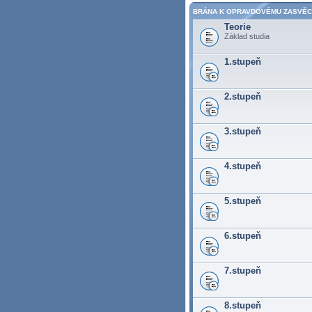
BRÁNA K OPRAVDOVÉMU ZASVĚC
Teorie
Základ studia
1.stupeň
2.stupeň
3.stupeň
4.stupeň
5.stupeň
6.stupeň
7.stupeň
8.stupeň