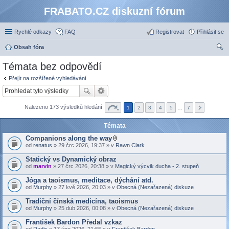
FRABATO.CZ diskuzní fórum
Rychlé odkazy
FAQ
Registrovat
Přihlásit se
Obsah fóra
led
Témata bez odpovědí
at
Přejít na rozšířené vyhledávání
Nalezeno 173 výsledků hledání
1
2
3
4
5
…
7
Témata
Companions along the way
P
od
renatus
» 29 črc 2026, 19:37 » v
Rawn Clark
ř
í
Statický vs Dynamický obraz
l
od
marvin
» 27 črc 2026, 20:38 » v
Magický výcvik ducha - 2. stupeň
o
h
Jóga a taoismus, meditace, dýchání atd.
a
(
od
Murphy
» 27 kvě 2026, 20:03 » v
Obecná (Nezařazená) diskuze
y
)
Tradiční čínská medicína, taoismus
od
Murphy
» 25 dub 2026, 00:08 » v
Obecná (Nezařazená) diskuze
František Bardon Předal vzkaz
od
Radis
» 17 úno 2026, 21:55 » v
František Bardon