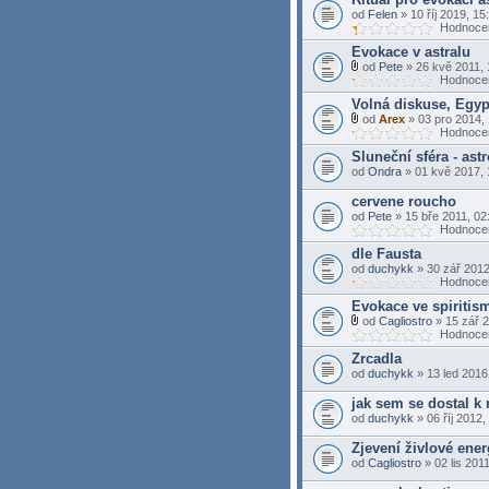
l
od
Felen
» 10 říj 2019, 15
o
Hodnocen
h
a
Evokace v astralu
(
od
Pete
» 26 kvě 2011, 
y
P
Hodnocen
)
ř
Volná diskuse, Egypt
í
l
od
Arex
» 03 pro 2014,
o
P
Hodnocen
h
ř
Sluneční sféra - ast
a
í
(
l
od
Ondra
» 01 kvě 2017, 
y
o
)
h
cervene roucho
a
od
Pete
» 15 bře 2011, 02
(
Hodnocen
y
)
dle Fausta
od
duchykk
» 30 zář 2012
Hodnocen
Evokace ve spiritis
od
Cagliostro
» 15 zář 2
P
Hodnocen
ř
Zrcadla
í
l
od
duchykk
» 13 led 2016
o
h
jak sem se dostal k
a
od
duchykk
» 06 říj 2012,
(
y
Zjevení živlové ene
)
od
Cagliostro
» 02 lis 201