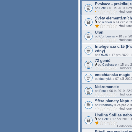
o
Evokace - praktikujet
h
od
Pete
» 01 lis 2010, 02:
a
Hodnocen
(
y
Světy elementárních
)
od
ikarkar
» 14 čer 2020
P
Hodnocen
ř
Uran
í
l
od
Cor Leonis
» 10 čer 20
o
Hodnocen
h
Inteligencia c.16 (
a
(
zóny)
y
od
ON35
» 17 pro 2022, 
)
72 geniů
od
Cagliostro
» 15 srp 2
P
Hodnocen
ř
enochianska magie
í
l
od
duchykk
» 07 zář 2022
o
h
Nekromancie
a
od
Pete
» 06 lis 2010, 22:
(
Hodnocen
y
)
Sféra planety Neptu
od
Bradrtony
» 24 pro 201
Hodnocen
Undina Solilae nebo 
od
Pete
» 17 čer 2013, 
P
ř
Hodnocení
í
Rituál pro evokaci as