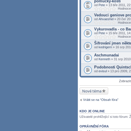
pomucky-kosti
od
Pete
» 13 bře 2011, 22
Hodnocen
Vedouci geniove pro
od
Ahvaeshel
» 20 čer 20
Hodnocen
Vykurovadla - co B
od
Pete
» 15 bře 2011, 14
Hodnocen
Šifrování jmen někt
od
kedrigern
» 16 srp 201
Aschmunadai
od
Kenneth
» 31 srp 2010
Podobnosti Quintsch
od
evisul
» 13 pro 2009, 2
Zobrazi
Nové téma
Vrátit se na “Obsah fóra”
KDO JE ONLINE
Uživatelé prohlížející si toto fórum: 
OPRÁVNĚNÍ FÓRA