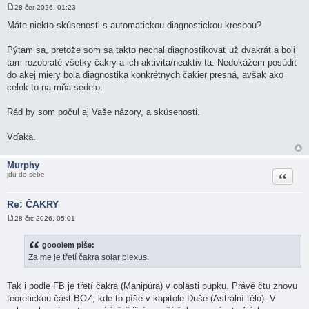
28 čer 2026, 01:23
P
ř
Máte niekto skúsenosti s automatickou diagnostickou kresbou?
í
s
p
Pýtam sa, pretože som sa takto nechal diagnostikovať už dvakrát a boli
ě
tam rozobraté všetky čakry a ich aktivita/neaktivita. Nedokážem posúdiť
v
e
do akej miery bola diagnostika konkrétnych čakier presná, avšak ako
k
celok to na mňa sedelo.
Rád by som počul aj Vaše názory, a skúsenosti.
Vďaka.
Murphy
Citace
jdu do sebe
Re: ČAKRY
28 črc 2026, 05:01
P
ř
í
gooolem píše:
s
Za me je třetí čakra solar plexus.
p
ě
v
e
Tak i podle FB je třetí čakra (Manipúra) v oblasti pupku. Právě čtu znovu
k
teoretickou část BOZ, kde to píše v kapitole Duše (Astrální tělo). V