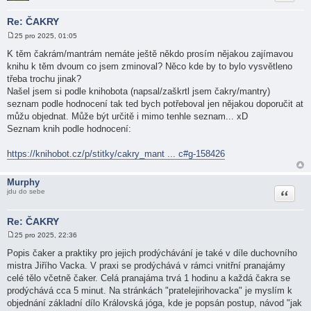
Re: ČAKRY
25 pro 2025, 01:05
P
ř
K těm čakrám/mantrám nemáte ještě někdo prosím nějakou zajímavou
í
knihu k těm dvoum co jsem zminoval? Něco kde by to bylo vysvětleno
s
p
třeba trochu jinak?
ě
Našel jsem si podle knihobota (napsal/zaškrtl jsem čakry/mantry)
v
e
seznam podle hodnocení tak ted bych potřeboval jen nějakou doporučit at
k
můžu objednat. Může být určitě i mimo tenhle seznam... xD
Seznam knih podle hodnocení:
https://knihobot.cz/p/stitky/cakry_mant ... c#g-158426
Murphy
Citace
jdu do sebe
Re: ČAKRY
25 pro 2025, 22:36
P
ř
Popis čaker a praktiky pro jejich prodýchávání je také v díle duchovního
í
mistra Jiřího Vacka. V praxi se prodýchává v rámci vnitřní pranajámy
s
p
celé tělo včetně čaker. Celá pranajáma trvá 1 hodinu a každá čakra se
ě
prodýchává cca 5 minut. Na stránkách "pratelejirihovacka" je myslím k
v
e
objednání základní dílo Královská jóga, kde je popsán postup, návod "jak
k