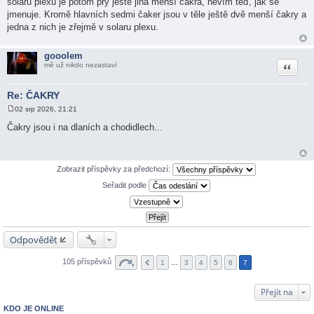
solaru plexu je potom prý ještě jiná menší čakra, nevím teď, jak se
jmenuje. Kromě hlavních sedmi čaker jsou v těle ještě dvě menší čakry a
jedna z nich je zřejmě v solaru plexu.
gooolem
Citace
mě už nikdo nezastaví
Re: ČAKRY
02 srp 2026, 21:21
P
ř
Čakry jsou i na dlaních a chodidlech...
í
s
p
ě
v
Zobrazit příspěvky za předchozí:
e
k
Seřadit podle
Odpovědět
105 příspěvků
1
…
3
4
5
6
7
Přejít na
KDO JE ONLINE