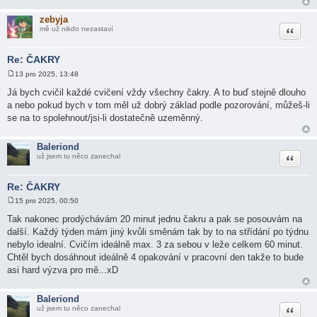
zebyja
Citace
mě už nikdo nezastaví
Re: ČAKRY
13 pro 2025, 13:48
P
ř
Já bych cvičil každé cvičení vždy všechny čakry. A to buď stejně dlouho
í
a nebo pokud bych v tom měl už dobrý základ podle pozorování, můžeš-li
s
p
se na to spolehnout/jsi-li dostatečně uzeměnný.
ě
v
e
Baleriond
k
Citace
už jsem tu něco zanechal
Re: ČAKRY
15 pro 2025, 00:50
P
ř
Tak nakonec prodýchávám 20 minut jednu čakru a pak se posouvám na
í
další. Každý týden mám jiný kvůli směnám tak by to na střídání po týdnu
s
p
nebylo idealní. Cvičím ideálně max. 3 za sebou v leže celkem 60 minut.
ě
Chtěl bych dosáhnout ideálně 4 opakování v pracovní den takže to bude
v
e
asi hard výzva pro mě...xD
k
Baleriond
Citace
už jsem tu něco zanechal