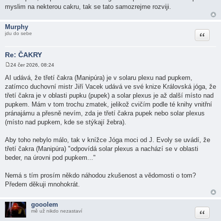
myslim na nekterou cakru, tak se tato samozrejme rozviji.
Murphy
Citace
jdu do sebe
Re: ČAKRY
24 čer 2026, 08:24
P
ř
AI udává, že třetí čakra (Manipúra) je v solaru plexu nad pupkem,
í
zatímco duchovní mistr Jiří Vacek udává ve své knize Královská jóga, že
s
p
třetí čakra je v oblasti pupku (pupek) a solar plexus je až další místo nad
ě
pupkem. Mám v tom trochu zmatek, jelikož cvičím podle té knihy vnitřní
v
e
pránajámu a přesně nevím, zda je třetí čakra pupek nebo solar plexus
k
(místo nad pupkem, kde se stýkají žebra).
Aby toho nebylo málo, tak v knížce Jóga moci od J. Evoly se uvádí, že
třetí čakra (Manipúra) "odpovídá solar plexus a nachází se v oblasti
beder, na úrovni pod pupkem..."
Nemá s tím prosím někdo náhodou zkušenost a vědomosti o tom?
Předem děkuji mnohokrát.
gooolem
Citace
mě už nikdo nezastaví