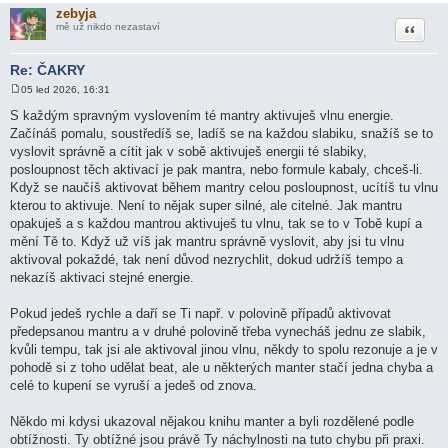
zebyja
Citace
mě už nikdo nezastaví
Re: ČAKRY
05 led 2026, 16:31
P
ř
S každým spravným vyslovením té mantry aktivuješ vlnu energie.
í
Začínáš pomalu, soustředíš se, ladíš se na každou slabiku, snažíš se to
s
p
vyslovit správně a cítit jak v sobě aktivuješ energii té slabiky,
ě
posloupnost těch aktivací je pak mantra, nebo formule kabaly, chceš-li.
v
e
Když se naučíš aktivovat během mantry celou posloupnost, ucítíš tu vlnu
k
kterou to aktivuje. Není to nějak super silné, ale citelné. Jak mantru
opakuješ a s každou mantrou aktivuješ tu vlnu, tak se to v Tobě kupí a
mění Tě to. Když už víš jak mantru správně vyslovit, aby jsi tu vlnu
aktivoval pokaždé, tak není důvod nezrychlit, dokud udržíš tempo a
nekazíš aktivaci stejné energie.
Pokud jedeš rychle a daří se Ti např. v polovině případů aktivovat
předepsanou mantru a v druhé polovině třeba vynecháš jednu ze slabik,
kvůli tempu, tak jsi ale aktivoval jinou vlnu, někdy to spolu rezonuje a je v
pohodě si z toho udělat beat, ale u některých manter stačí jedna chyba a
celé to kupení se vyruší a jedeš od znova.
Někdo mi kdysi ukazoval nějakou knihu manter a byli rozdělené podle
obtížnosti. Ty obtížné jsou právě Ty náchylnosti na tuto chybu při praxi.