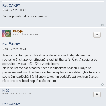
Re: ČAKRY
24 čer 2026, 13:28
P
ř
Za me je třetí čakra solar plexus.
í
s
p
ě
v
zebyja
e
Citace
mě už nikdo nezastaví
k
Re: ČAKRY
25 čer 2026, 09:44
P
ř
Kde ji cítíš, tam je. V oblasti je ještě silný střed těla, ale ten má
í
neutrálnější charakter, případně Svadhishthana (2. Čakra) spojená se
s
p
sexualitou, v praxi též těžko zaměnitelná.
ě
Zkus se rozdýchat a zadržet dech v hlubokém nádechu, když po
v
e
přenesení vědomí do oblasti centra nenajdeš a neoddělíš tyhle tři ani po
k
poctivém rozdýchání (v klidném životním období), asi bych spíš zkusil
něco jiného nebo si aspoň našel mistra.
Hráč
Citace
trochu se tu rozkoukávám
Re: ČAKRY