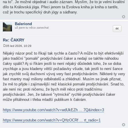
na to". Je možné objednat i audio záznam. Myslím, že to je velmi kvalitní
dílo ta Královská jóga. Přeci jenom ta Evolova kniha je kniha o tantře,
což je trochu specifický druh jógy a sádhany.
Baleriond
Citace
už jsem tu něco zanechal
Re: ČAKRY
05 led 2026, 10:29
P
ř
Nějaký názor proč to říkají tak rychle a často? A může to být efektivnější
í
jako tradiční "pomalé" prodýchávání čaker a nedají se takhle náhodou
s
p
čakry spálit? Aj si říkám jestli to není nějaký důsledek toho, že se doba
ě
zrychluje a jsou kladeny větší požadavky všude, tak jestli to není šance
v
e
jak zrychlit svůj duchovní vývoj very fast prodýcháváním. Některé ty very
k
fast mantry mají miliony odběratelů a zhlédnutí. Musím se jinak přiznat,
že mě to přijde i zajímavější než klasické pomalé prodýchávání. Snad to,
ale není nic proti ničemu, že bych měl něco proti tradičnímu
prodýchávání. Jen, že takové "rytmické" rychlé prodýchávání čaker
může přitáhnout i třeba mladší publikum k čakrám.
https://www.youtube.com/watch?v=wdUkEZh ... 7Q&index=3
https://www.youtube.com/watch?v=QHzOCRf ... rt_radio=1