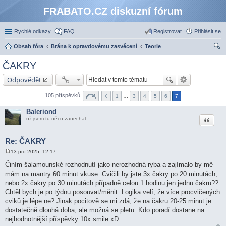
FRABATO.CZ diskuzní fórum
Rychlé odkazy
FAQ
Registrovat
Přihlásit se
Obsah fóra
Brána k opravdovému zasvěcení
Teorie
led
ČAKRY
at
Odpovědět
105 příspěvků
1
…
3
4
5
6
7
Baleriond
Citace
už jsem tu něco zanechal
Re: ČAKRY
13 pro 2025, 12:17
P
ř
Činím šalamounské rozhodnutí jako nerozhodná ryba a zajímalo by mě
í
mám na mantry 60 minut vkuse. Cvičili by jste 3x čakry po 20 minutách,
s
p
nebo 2x čakry po 30 minutách případně celou 1 hodinu jen jednu čakru??
ě
Chtěl bych je po týdnu posouvat/měnit. Logika velí, že více procvičených
v
e
cviků je lépe ne? Jinak pocitově se mi zdá, že na čakru 20-25 minut je
k
dostatečně dlouhá doba, ale možná se pletu. Kdo poradí dostane na
nejhodnotnější příspěvky 10x smile xD