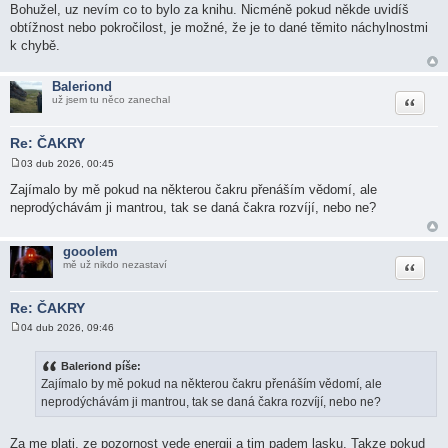
Bohužel, uz nevím co to bylo za knihu. Nicméně pokud někde uvidíš
obtížnost nebo pokročilost, je možné, že je to dané těmito náchylnostmi
k chybě.
Baleriond
Citace
už jsem tu něco zanechal
Re: ČAKRY
03 dub 2026, 00:45
P
ř
Zajímalo by mě pokud na některou čakru přenáším vědomí, ale
í
neprodýchávám ji mantrou, tak se daná čakra rozvíjí, nebo ne?
s
p
ě
v
gooolem
e
Citace
mě už nikdo nezastaví
k
Re: ČAKRY
04 dub 2026, 09:46
P
ř
í
Baleriond píše:
s
Zajímalo by mě pokud na některou čakru přenáším vědomí, ale
p
ě
neprodýchávám ji mantrou, tak se daná čakra rozvíjí, nebo ne?
v
e
k
Za me plati, ze pozornost vede energii a tim padem lasku. Takze pokud