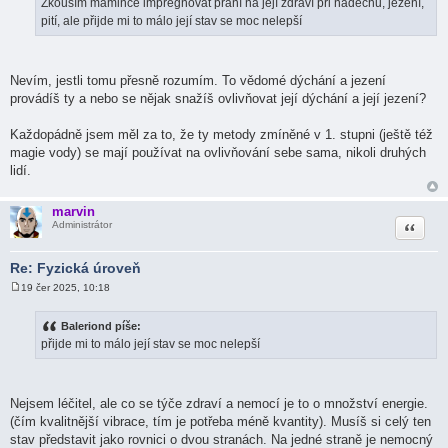
p
Zkouším mamince impregnovat přání na její zdraví při nádechu, jezení,
ě
pití, ale přijde mi to málo její stav se moc nelepší
v
e
k
Nevím, jestli tomu přesně rozumím. To vědomé dýchání a jezení
provádíš ty a nebo se nějak snažíš ovlivňovat její dýchání a její jezení?
Každopádně jsem měl za to, že ty metody zmíněné v 1. stupni (ještě též
magie vody) se mají používat na ovlivňování sebe sama, nikoli druhých
lidí.
marvin
Citace
Administrátor
Re: Fyzická úroveň
19 čer 2025, 10:18
P
ř
í
Baleriond píše:
s
přijde mi to málo její stav se moc nelepší
p
ě
v
e
k
Nejsem léčitel, ale co se týče zdraví a nemocí je to o množství energie.
(čím kvalitnější vibrace, tím je potřeba méně kvantity). Musíš si celý ten
stav představit jako rovnici o dvou stranách. Na jedné straně je nemocný