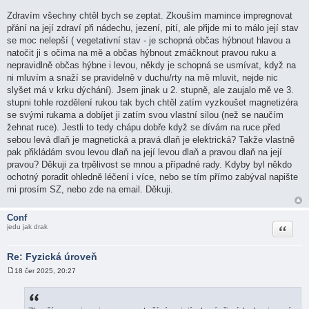
Zdravím všechny chtěl bych se zeptat. Zkouším mamince impregnovat
přání na její zdraví při nádechu, jezení, pití, ale přijde mi to málo její stav
se moc nelepší ( vegetativní stav - je schopná občas hýbnout hlavou a
natočit ji s očima na mě a občas hýbnout zmáčknout pravou ruku a
nepravidlně občas hýbne i levou, někdy je schopná se usmívat, když na
ni mluvím a snaží se pravidelně v duchu/rty na mě mluvit, nejde nic
slyšet má v krku dýchání). Jsem jinak u 2. stupně, ale zaujalo mě ve 3.
stupni tohle rozdělení rukou tak bych chtěl zatím vyzkoušet magnetizéra
se svými rukama a dobíjet ji zatím svou vlastní silou (než se naučím
žehnat ruce). Jestli to tedy chápu dobře když se dívám na ruce před
sebou levá dlaň je magnetická a pravá dlaň je elektrická? Takže vlastně
pak přikládám svou levou dlaň na její levou dlaň a pravou dlaň na její
pravou? Děkuji za trpělivost se mnou a případné rady. Kdyby byl někdo
ochotný poradit ohledně léčení i více, nebo se tím přímo zabýval napište
mi prosím SZ, nebo zde na email. Děkuji.
Conf
Citace
jedu jak drak
Re: Fyzická úroveň
18 čer 2025, 20:27
P
ř
í
s