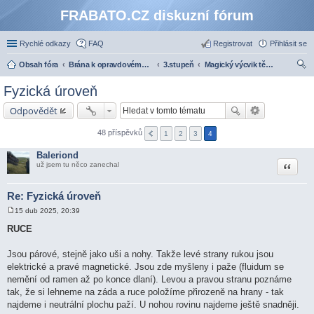
FRABATO.CZ diskuzní fórum
Rychlé odkazy
FAQ
Registrovat
Přihlásit se
Obsah fóra
Brána k opravdovému zasvěcení
3.stupeň
Magický výcvik těla - 3. stupeň
led
Fyzická úroveň
at
Odpovědět
48 příspěvků
1
2
3
4
Baleriond
Citace
už jsem tu něco zanechal
Re: Fyzická úroveň
15 dub 2025, 20:39
P
ř
RUCE
í
s
p
Jsou párové, stejně jako uši a nohy. Takže levé strany rukou jsou
ě
elektrické a pravé magnetické. Jsou zde myšleny i paže (fluidum se
v
e
nemění od ramen až po konce dlaní). Levou a pravou stranu poznáme
k
tak, že si lehneme na záda a ruce položíme přirozeně na hrany - tak
najdeme i neutrální plochu paží. U nohou rovinu najdeme ještě snadněji.