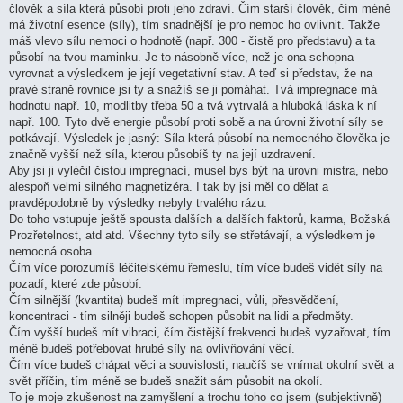
člověk a síla která působí proti jeho zdraví. Čím starší člověk, čím méně
má životní esence (síly), tím snadnější je pro nemoc ho ovlivnit. Takže
máš vlevo sílu nemoci o hodnotě (např. 300 - čistě pro představu) a ta
působí na tvou maminku. Je to násobně více, než je ona schopna
vyrovnat a výsledkem je její vegetativní stav. A teď si představ, že na
pravé straně rovnice jsi ty a snažíš se ji pomáhat. Tvá impregnace má
hodnotu např. 10, modlitby třeba 50 a tvá vytrvalá a hluboká láska k ní
např. 100. Tyto dvě energie působí proti sobě a na úrovni životní síly se
potkávají. Výsledek je jasný: Síla která působí na nemocného člověka je
značně vyšší než síla, kterou působíš ty na její uzdravení.
Aby jsi ji vyléčil čistou impregnací, musel bys být na úrovni mistra, nebo
alespoň velmi silného magnetizéra. I tak by jsi měl co dělat a
pravděpodobně by výsledky nebyly trvalého rázu.
Do toho vstupuje ještě spousta dalších a dalších faktorů, karma, Božská
Prozřetelnost, atd atd. Všechny tyto síly se střetávají, a výsledkem je
nemocná osoba.
Čím více porozumíš léčitelskému řemeslu, tím více budeš vidět síly na
pozadí, které zde působí.
Čím silnější (kvantita) budeš mít impregnaci, vůli, přesvědčení,
koncentraci - tím silněji budeš schopen působit na lidi a předměty.
Čím vyšší budeš mít vibraci, čím čistější frekvenci budeš vyzařovat, tím
méně budeš potřebovat hrubé síly na ovlivňování věcí.
Čím více budeš chápat věci a souvislosti, naučíš se vnímat okolní svět a
svět příčin, tím méně se budeš snažit sám působit na okolí.
To je moje zkušenost na zamyšlení a trochu toho co jsem (subjektivně)