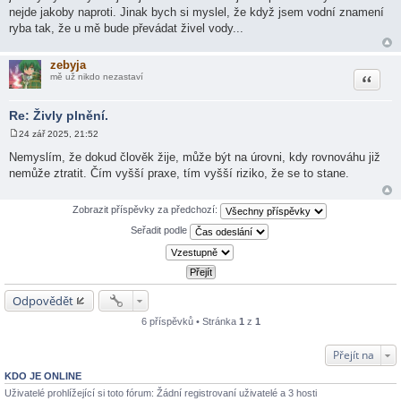
nejde jakoby naproti. Jinak bych si myslel, že když jsem vodní znamení
ryba tak, že u mě bude převádat živel vody...
zebyja
Citace
mě už nikdo nezastaví
Re: Živly plnění.
24 zář 2025, 21:52
P
ř
Nemyslím, že dokud člověk žije, může být na úrovni, kdy rovnováhu již
í
nemůže ztratit. Čím vyšší praxe, tím vyšší riziko, že se to stane.
s
p
ě
v
Zobrazit příspěvky za předchozí:
e
k
Seřadit podle
Odpovědět
6 příspěvků • Stránka
1
z
1
Přejít na
KDO JE ONLINE
Uživatelé prohlížející si toto fórum: Žádní registrovaní uživatelé a 3 hosti