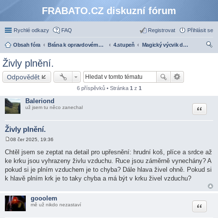
FRABATO.CZ diskuzní fórum
Rychlé odkazy
FAQ
Registrovat
Přihlásit se
Obsah fóra
Brána k opravdovému zasvěcení
4.stupeň
Magický výcvik duše - 4. stupeň
led
Živly plnění.
at
Odpovědět
6 příspěvků • Stránka
1
z
1
Baleriond
Citace
už jsem tu něco zanechal
Živly plnění.
08 čer 2025, 19:36
P
ř
Chtěl jsem se zeptat na detail pro upřesnění: hrudní koš, plíce a srdce až
í
ke krku jsou vyhrazeny živlu vzduchu. Ruce jsou záměrně vynechány? A
s
p
pokud si je plním vzduchem je to chyba? Dále hlava živel ohně. Pokud si
ě
k hlavě plním krk je to taky chyba a má být v krku živel vzduchu?
v
e
k
gooolem
Citace
mě už nikdo nezastaví