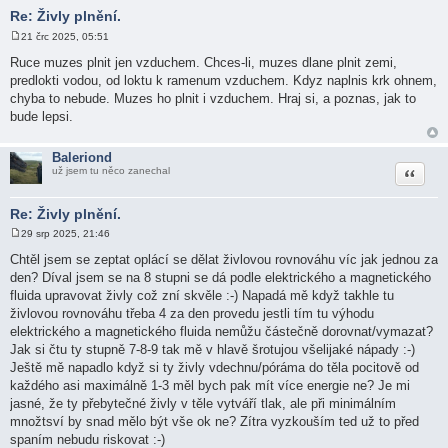
Re: Živly plnění.
21 črc 2025, 05:51
P
ř
Ruce muzes plnit jen vzduchem. Chces-li, muzes dlane plnit zemi,
í
predlokti vodou, od loktu k ramenum vzduchem. Kdyz naplnis krk ohnem,
s
p
chyba to nebude. Muzes ho plnit i vzduchem. Hraj si, a poznas, jak to
ě
bude lepsi.
v
e
k
Baleriond
Citace
už jsem tu něco zanechal
Re: Živly plnění.
29 srp 2025, 21:46
P
ř
Chtěl jsem se zeptat oplácí se dělat živlovou rovnováhu víc jak jednou za
í
den? Díval jsem se na 8 stupni se dá podle elektrického a magnetického
s
p
fluida upravovat živly což zní skvěle :-) Napadá mě když takhle tu
ě
živlovou rovnováhu třeba 4 za den provedu jestli tím tu výhodu
v
e
elektrického a magnetického fluida nemůžu částečně dorovnat/vymazat?
k
Jak si čtu ty stupně 7-8-9 tak mě v hlavě šrotujou všelijaké nápady :-)
Ještě mě napadlo když si ty živly vdechnu/póráma do těla pocitově od
každého asi maximálně 1-3 měl bych pak mít více energie ne? Je mi
jasné, že ty přebytečné živly v těle vytváří tlak, ale při minimálním
množtsví by snad mělo být vše ok ne? Zítra vyzkouším ted už to před
spaním nebudu riskovat :-)