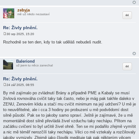
zebyja
Citace
mě už nikdo nezastaví
Re: Živly plnění.
30 srp 2025, 15:20
P
ř
Rozhodně se ten den, kdy to tak uděláš nebudeš nudit.
í
s
p
ě
v
Baleriond
e
Citace
už jsem tu něco zanechal
k
Re: Živly plnění.
24 zář 2025, 08:55
P
ř
By mě zajímalo po zvládnutí Brány a případně PME a Kabaly se musí
í
živlová rovnováha cvičit taky tak často, nebo je mág pak takhle daleko v
s
p
ZENU, Zenovém klidu a stačí mu cvičit minimum na její udržení? U mě je
ě
to neuvěřitelné, ale i cca 3 hodiny po probuzení u mě podvědomí dost
v
e
silně působí. Pak se to jakoby samo spraví. Ještě je zajímavé, že u mě
k
momentálně dost silně převládá živel vzduchu taky nechápu. Přitom na
začátku cvičení to byl určitě živel ohně. Ten se mi podařilo zřejmě vymítit
a nic mě téměř nerozčílí taky nechápu. Věci co mě vztekaly a rozčilovaly
jakoby vymizely. Zřejmě jako člověk medituje tak pak některým věcem